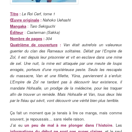
Titre
:
Le Roi Cerf, tome 1
Œuvre originale
:
Nahoko Uehashi
Mangaka
:
Taro Sekiguchi
Éditeur
:
Casterman (Sakka)
Nombre de pages
:
304
Quatrième de couverture
:
Van était autrefois un valeureux
guerrier du clan des Rameaux solitaires. Défait par l’Empire de
Zol, il est depuis leur prisonnier et vit en esclave dans une mine
de sel. Une nuit, la mine est attaquée par une meute de loups
enragés, porteurs d’une mystérieuse peste. Seuls les rescapés
du massacre, Van et une fillette, Yüna, parviennent à s’enfuir.
L’Empire de Zol ne tardant pas à découvrir leur existence, il
mandate Hohsalle, un prodige de la médecine, pour les traquer
afin de trouver un remède. Mais Hohsalle et Van, tous deux liés
par le fléau qui sévit, vont découvrir une vérité bien plus terrible.
Ça fait un moment que je tenais à lire ce manga, mais comme
souvent, je repoussais… sans réelle raison.
J’ai eu
un peu de mal à me plonger dans l’histoire
. Les
informations du début ne sont pas super claires
, et le seul