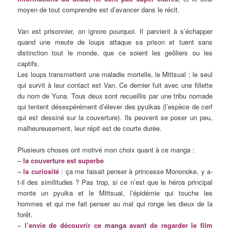
moyen de tout comprendre est d’avancer dans le récit.
Van est prisonnier, on ignore pourquoi. Il parvient à s’échapper
quand une meute de loups attaque sa prison et tuent sans
distinction tout le monde, que ce soient les geôliers ou les
captifs.
Les loups transmettent une maladie mortelle, le Mittsual ; le seul
qui survit à leur contact est Van. Ce dernier fuit avec une fillette
du nom de Yuna. Tous deux sont recueillis par une tribu nomade
qui tentent désespérément d’élever des pyuikas (l’espèce de cerf
qui est dessiné sur la couverture). Ils peuvent se poser un peu,
malheureusement, leur répit est de courte durée.
Plusieurs choses ont motivé mon choix quant à ce manga :
–
la couverture est superbe
–
la curiosité
: ça me faisait penser à princesse Mononoke, y a-
t-il des similitudes ? Pas trop, si ce n’est que le héros principal
monte un pyuika et le Mittsual, l’épidémie qui touche les
hommes et qui me fait penser au mal qui ronge les dieux de la
forêt.
–
l’envie de découvrir ce manga avant de regarder le film