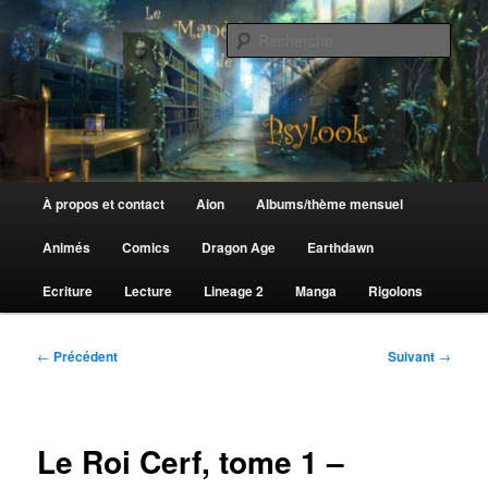
Aller
au
Rech
contenu
principal
Le Manège de Psylook
Menu
À propos et contact
Aion
Albums/thème mensuel
principal
Animés
Comics
Dragon Age
Earthdawn
Ecriture
Lecture
Lineage 2
Manga
Rigolons
Navigation
←
Précédent
Suivant
→
des
articles
Le Roi Cerf, tome 1 –