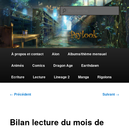
Aller
au
Rech
contenu
principal
Le Manège de Psylook
Menu
À propos et contact
Aion
Albums/thème mensuel
principal
Animés
Comics
Dragon Age
Earthdawn
Ecriture
Lecture
Lineage 2
Manga
Rigolons
Navigation
←
Précédent
Suivant
→
des
articles
Bilan lecture du mois de