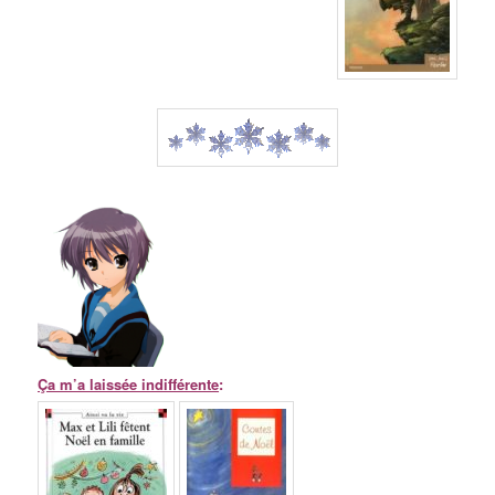
Ça m’a laissée indifférente
: