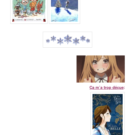
Ça m’a trop déçue
: