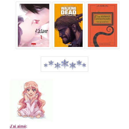
J’ai aimé
: