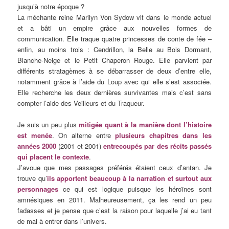
jusqu’à notre époque ?
La méchante reine Marilyn Von Sydow vit dans le monde actuel
et a bâti un empire grâce aux nouvelles formes de
communication. Elle traque quatre princesses de conte de fée –
enfin, au moins trois : Cendrillon, la Belle au Bois Dormant,
Blanche-Neige et le Petit Chaperon Rouge. Elle parvient par
différents stratagèmes à se débarrasser de deux d’entre elle,
notamment grâce à l’aide du Loup avec qui elle s’est associée.
Elle recherche les deux dernières survivantes mais c’est sans
compter l’aide des Veilleurs et du Traqueur.
Je suis un peu plus
mitigée quant à la manière dont l’histoire
est menée
. On alterne entre
plusieurs chapitres dans les
années 2000
(2001 et 2001)
entrecoupés par des récits passés
qui placent le contexte
.
J’avoue que mes passages préférés étaient ceux d’antan. Je
trouve qu’
ils apportent beaucoup à la narration et surtout aux
personnages
ce qui est logique puisque les héroïnes sont
amnésiques en 2011. Malheureusement, ça les rend un peu
fadasses et je pense que c’est la raison pour laquelle j’ai eu tant
de mal à entrer dans l’univers.