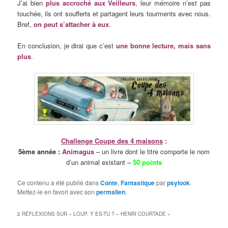
J’ai bien
plus accroché aux Veilleurs
, leur mémoire n’est pas
touchée, ils ont soufferts et partagent leurs tourments avec nous.
Bref,
on peut s’attacher à eux
.
En conclusion, je dirai que c’est
une bonne lecture, mais sans
plus
.
Challenge Coupe des 4 maisons
:
5ème année :
Animagus
– un livre dont le titre comporte le nom
d’un animal existant –
50 points
Ce contenu a été publié dans
Conte
,
Fantastique
par
psylook
.
Mettez-le en favori avec son
permalien
.
2 RÉFLEXIONS SUR «
LOUP, Y ES-TU ? – HENRI COURTADE
»