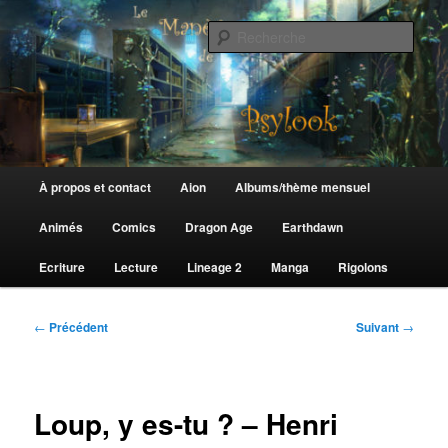
Aller
au
Rech
contenu
principal
Le Manège de Psylook
Menu
À propos et contact
Aion
Albums/thème mensuel
principal
Animés
Comics
Dragon Age
Earthdawn
Ecriture
Lecture
Lineage 2
Manga
Rigolons
Navigation
←
Précédent
Suivant
→
des
articles
Loup, y es-tu ? – Henri