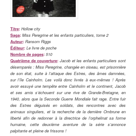
Titre
:
Hollow city
Saga
:
Miss Peregrine et les enfants particuliers, tome 2
Auteur
:
Ransom Riggs
Éditeur
:
Le livre de poche
Nombre de pages
:
510
Quatrième de couverture
:
Jacob et les enfants particuliers sont
désemparés : Miss Peregrine, changée en oiseau, est prisonnière
de son état, suite à l’attaque des Estres, des âmes damnées,
sur l’île Cainholm. Les voilà donc livrés à eux-mêmes ! Après
avoir essuyé une tempête entre Cainholm et le continent, Jacob
et ses amis s’échouent sur une rive de Grande-Bretagne, en
1940, alors que la Seconde Guerre Mondiale fait rage. Entre fuir
des Estres déguisés en soldats, des rencontres avec des
animaux singuliers, et la recherche de la dernière Ombrune en
liberté afin de redonner à la directrice de l’orphelinat sa forme
humaine, cette deuxième aventure de la série s’annonce
palpitante et pleine de frissons !