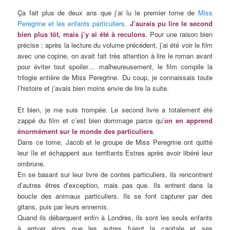
Ça fait plus de deux ans que j’ai lu le premier tome de
Miss
Peregrine et les enfants particuliers
.
J’aurais pu lire le second
bien plus tôt, mais j’y ai été à reculons
. Pour une raison bien
précise : après la lecture du volume précédent, j’ai été voir le film
avec une copine, on avait fait très attention à lire le roman avant
pour éviter tout spoiler… malheureusement, le film compile la
trilogie entière de Miss Peregrine. Du coup, je connaissais toute
l’histoire et j’avais bien moins envie de lire la suite.
Et bien, je me suis trompée. Le second livre a totalement été
zappé du film et c’est bien dommage parce qu’
on en apprend
énormément sur le monde des particuliers
.
Dans ce tome, Jacob et le groupe de Miss Peregrine ont quitté
leur île et échappent aux terrifiants Estres après avoir libéré leur
ombrune.
En se basant sur leur livre de contes particuliers, ils rencontrent
d’autres êtres d’exception, mais pas que. Ils entrent dans la
boucle des animaux particuliers. Ils se font capturer par des
gitans, puis par leurs ennemis.
Quand ils débarquent enfin à Londres, ils sont les seuls enfants
à arriver alors que les autres fuient la capitale et ses