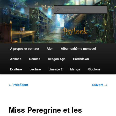
Aller
au
Rech
contenu
principal
Le Manège de Psylook
Menu
À propos et contact
Aion
Albums/thème mensuel
principal
Animés
Comics
Dragon Age
Earthdawn
Ecriture
Lecture
Lineage 2
Manga
Rigolons
Navigation
←
Précédent
Suivant
→
des
articles
Miss Peregrine et les