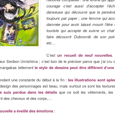
courage c’est aussi d’accepter l’éc
danseuse qui découvre que la persévér
toujours par payer ; une femme qui acce
damnée pour avoir laissé mourir l’être 
touriste qui accepte de suivre un chat 
faire découvrir Dubrovnik de son poi
etc…
C’est
un recueil de neuf nouvelles
.
r Senbon Umishima ; c’est bon de le préciser parce que j’ai cru qu
 mangakas tellement
le style de dessins peut être différent d’une
endant une constante du début à la fin :
les illustrations sont spl
design des personnages est beau, mais surtout ce sont les texture
e suis perdue dans les détails
que ce soit les vêtements, les 
 des cheveux et des corps,…
uvelle a éveillé des émotions
: