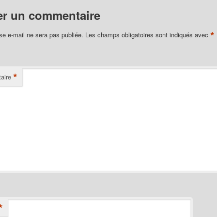
er un commentaire
*
se e-mail ne sera pas publiée.
Les champs obligatoires sont indiqués avec
*
aire
*