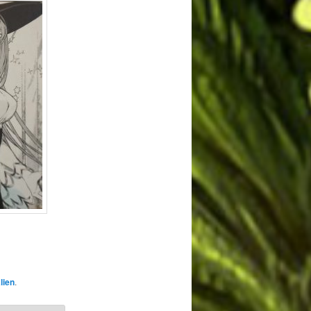
lien
.