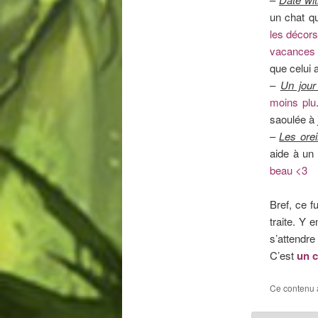
un chat qu
les décor
vacances 
que celui 
–
Un jour
moins plu
saoulée à 
–
Les orei
aide à un
beau <3
Bref, ce f
traite. Y 
s’attendre 
C’est
un 
Ce contenu 