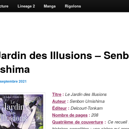
cture
Lineage 2
Manga
Rigolons
Jardin des Illusions – Sen
shima
 septembre 2021
Titre
:
Le Jardin des Illusions
Auteur
:
Senbon Umishima
Éditeur
:
Delcourt-Tonkam
Nombre de pages
:
208
Quatrième de couverture
:
Ce recueil 
histoires complètes : une sirène qui app