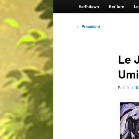
Earthdawn
Ecriture
Le
Navigation
←
Précédent
des
articles
Le 
Umi
Publié le
18