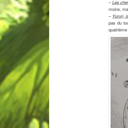
–
Les che
moins, mai
–
Yururi, 
pas du tou
quatrième 