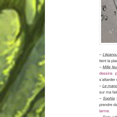
–
L’épano
tient la pl
–
Mille feu
dessins 
s’attarder 
–
Le manoi
sur ma fa
–
Sophia
:
prendre da
larme
.
–
Date wit