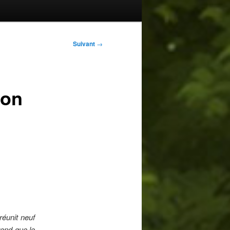
Suivant
→
bon
réunit neuf
rend que le