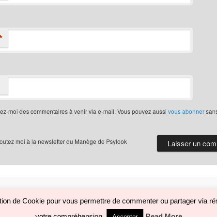
*
iez-moi des commentaires à venir via e-mail. Vous pouvez aussi
vous abonner
san
joutez moi à la newsletter du Manège de Psylook
Politique de confidentialité
Fièrement propulsé par WordPress
sation de Cookie pour vous permettre de commenter ou partager via rés
votre compréhension.
Read More
Accepter