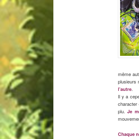
même auteu
plusieurs
l’autre
.
Il y a cep
character 
plu.
Je m
mouvement
Chaque no