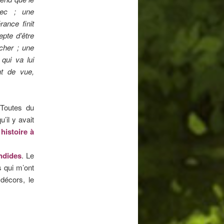
hec ; une
ance finit
pte d’être
cher ; une
qui va lui
nt de vue,
 Toutes du
’il y avait
 histoire à
endides
. Le
s qui m’ont
décors, le