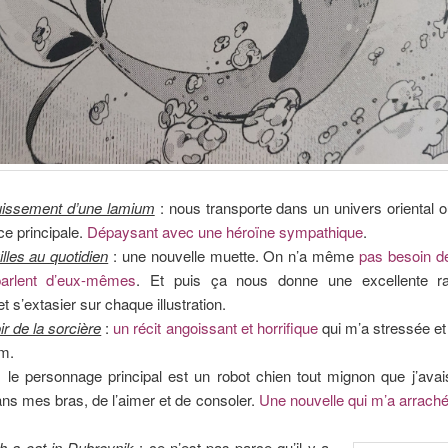
uissement d’une lamium
: nous transporte dans un univers oriental 
ace principale.
Dépaysant avec une héroïne sympathique
.
illes au quotidien
: une nouvelle muette. On n’a même
pas besoin de
parlent d’eux-mêmes
. Et puis ça nous donne une excellente ra
et s’extasier sur chaque illustration.
r de la sorcière
:
un récit angoissant et horrifique
qui m’a stressée et
im.
 le personnage principal est un robot chien tout mignon que j’avai
ns mes bras, de l’aimer et de consoler.
Une nouvelle qui m’a arraché
h a cat in Dubrovnik
: ce n’est pas parce qu’il y a