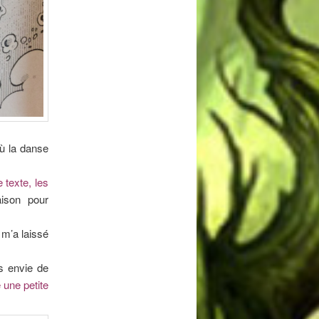
où la danse
 texte, les
ison pour
 m’a laissé
s envie de
 une petite