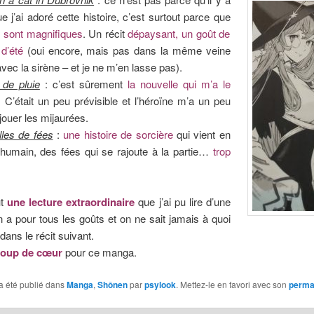
e j’ai adoré cette histoire, c’est surtout parce que
s sont magnifiques
. Un récit
dépaysant, un goût de
d’été
(oui encore, mais pas dans la même veine
avec la sirène – et je ne m’en lasse pas).
 de pluie
: c’est sûrement
la nouvelle qui m’a le
. C’était un peu prévisible et l’héroïne m’a un peu
jouer les mijaurées.
lles de fées
:
une histoire de sorcière
qui vient en
 humain, des fées qui se rajoute à la partie…
trop
ut
une lecture extraordinaire
que j’ai pu lire d’une
en a pour tous les goûts et on ne sait jamais à quoi
dans le récit suivant.
coup de cœur
pour ce manga.
a été publié dans
Manga
,
Shônen
par
psylook
. Mettez-le en favori avec son
perma