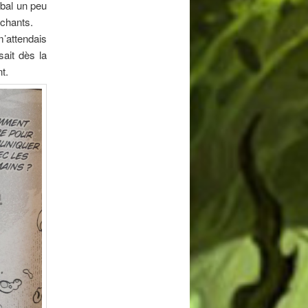
 bal un peu
uchants.
m’attendais
sait dès la
nt.