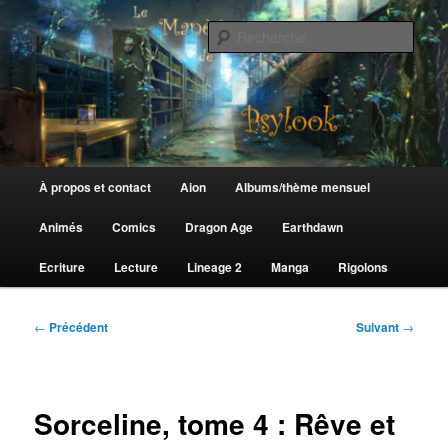
Aller
au
Rech
contenu
principal
Le Manège de Psylook
Menu
À propos et contact
Aion
Albums/thème mensuel
principal
Animés
Comics
Dragon Age
Earthdawn
Ecriture
Lecture
Lineage 2
Manga
Rigolons
Navigation
←
Précédent
Suivant
→
des
articles
Sorceline, tome 4 : Rêve et