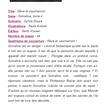
Titre
:
Rêve et cauchemort
Saga
:
Sorceline, tome 4
Scénario
:
Sylvia Douyé
Illustrations
:
Paola Antista
Éditeur
:
Vents d’ouest
Nombre de pages
:
48
Quatrième de couverture
:
Rêve et cauchemort !
Sorceline est en danger ! L’animal fantastique qu’elle est la seule
à voir est un augure. Il est dit que la personne devant laquelle il
apparait doit bientôt mourir… Plongée dans un profond coma,
Sorceline s’accroche tant bien que mal à la vie. Elle ne sait pas
qu’un secret la concernant vient d’être révélé. Pourquoi n’en a-t-
elle jamais rien su ? Son pouvoir est-il lié à ses origines ? Et
surtout, se pourrait-il que Sorceline soit… maléfique ? Les
réponses viendront, mais le Professeur Balzar doit avant tout
penser à sauver Sorceline. L’école ne connait plus de repos !
D’autant qu’un nouveau stagiaire débarque sur Vorn, que Mérode
est toujours coincé en statue de verre, et que les secrets de l’île
sont loin de tous être dévoilés…