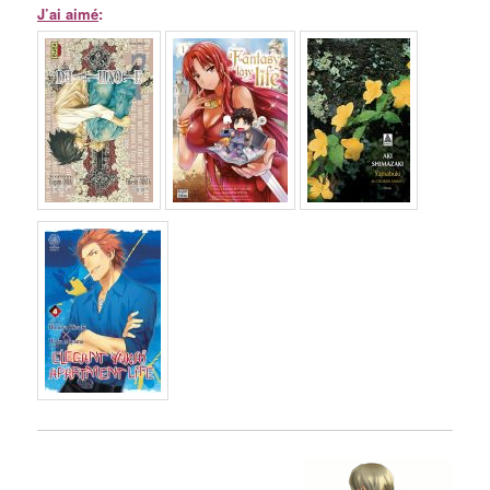
J’ai aimé
: