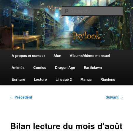
Aller
au
Rech
contenu
principal
Le Manège de Psylook
Menu
À propos et contact
Aion
Albums/thème mensuel
principal
Animés
Comics
Dragon Age
Earthdawn
Ecriture
Lecture
Lineage 2
Manga
Rigolons
Navigation
←
Précédent
Suivant
→
des
articles
Bilan lecture du mois d’août