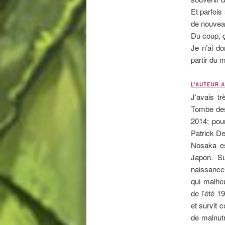
Et parfois
de nouvea
Du coup, ç
Je n’ai do
partir du 
L’AUTEUR 
J’avais t
Tombe des
2014; pour
Patrick De
Nosaka e
Japon. S
naissance,
qui malhe
de l’été 1
et survit 
de malnutri