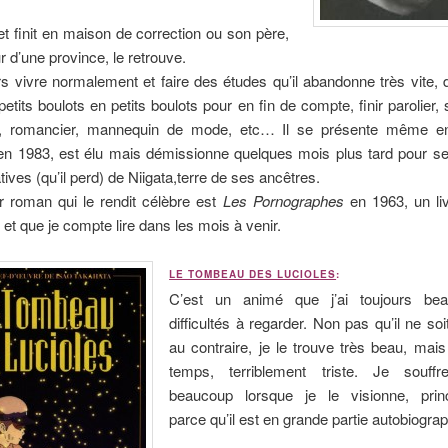
s et finit en maison de correction ou son père,
 d’une province, le retrouve.
ors vivre normalement et faire des études qu’il abandonne très vite, d’a
etits boulots en petits boulots pour en fin de compte, finir parolier, 
te, romancier, mannequin de mode, etc… Il se présente même e
en 1983, est élu mais démissionne quelques mois plus tard pour se
tives (qu’il perd) de Niigata,terre de ses ancêtres.
r roman qui le rendit célèbre est
Les Pornographes
en 1963, un liv
et que je compte lire dans les mois à venir.
LE TOMBEAU DES LUCIOLES
:
C’est un animé que j’ai toujours be
difficultés à regarder. Non pas qu’il ne soi
au contraire, je le trouve très beau, ma
temps, terriblement triste. Je souffr
beaucoup lorsque je le visionne, prin
parce qu’il est en grande partie autobiogra