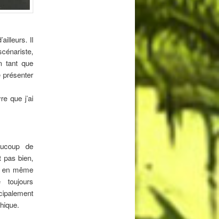
illeurs. Il
scénariste,
n tant que
 présenter
re que j’ai
aucoup de
t pas bien,
is en même
e toujours
cipalement
phique.