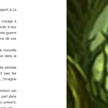
apport à
La
n voyage à
vite à leur
près-guerre
ains de ses
a nouvelle
que dans
la
tte période
nt pas les
, j’imagine
cision est
a part dans
au présent,
ésent, etc…