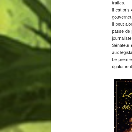
trafics.
Il est pri
gouverneur
Il peut al
passe de p
journalis
Sénateur 
aux législa
Le premie
également 