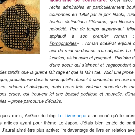
récits admirables et particulièrement bou
couronnés en 1968 par le prix Naoki, l’un
hautes distinctions littéraires, que Nosaka
notoriété. Peu de temps auparavant, Mis
applaudi à son premier roma
Pornographes
« , roman scélérat enjoué
ciel de midi au-dessus d’un dépotoir. La
lucioles, visionnaire et poignant : l’histoire d
d’une soeur qui s’aiment et vagabondent d
ies tandis que la guerre fait rage et que la faim tue. Voici une prose
gue, proustienne dans le sens qu’elle réussit à concentrer en une s
urs, odeurs et dialogues, mais prose très violente, secouée de mot
ions crues, qui trouvent ici une beauté poétique et nouvelle, d’im
les – prose parcourue d’éclairs.
elques mois, AnGee du blog
Le Livroscope
a annoncé qu’elle prése
s articles ayant pour thème Le Japon. J’étais bien tentée de part
. J’aurai aimé être plus active: lire davantage de livre en relation av