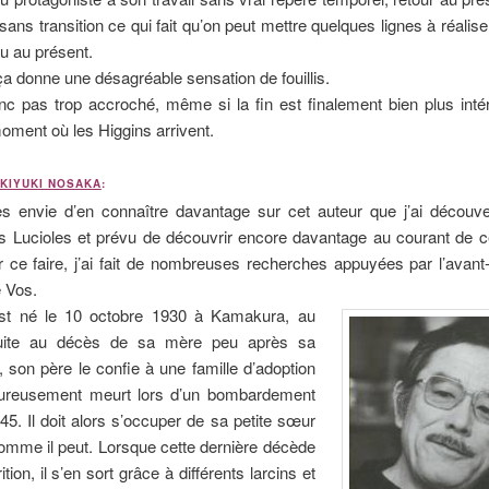
 sans transition ce qui fait qu’on peut mettre quelques lignes à réalise
u au présent.
a donne une désagréable sensation de fouillis.
nc pas trop accroché, même si la fin est finalement bien plus int
moment où les Higgins arrivent.
AKIYUKI NOSAKA
:
rès envie d’en connaître davantage sur cet auteur que j’ai découve
 Lucioles et prévu de découvrir encore davantage au courant de c
 ce faire, j’ai fait de nombreuses recherches appuyées par l’avan
 Vos.
st né le 10 octobre 1930 à Kamakura, au
uite au décès de sa mère peu après sa
 son père le confie à une famille d’adoption
ureusement meurt lors d’un bombardement
945. Il doit alors s’occuper de sa petite sœur
comme il peut. Lorsque cette dernière décède
tion, il s’en sort grâce à différents larcins et