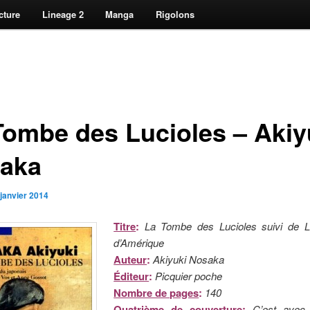
cture
Lineage 2
Manga
Rigolons
Tombe des Lucioles – Akiy
aka
 janvier 2014
Titre
:
La Tombe des Lucioles suivi de 
d’Amérique
Auteur
:
Akiyuki Nosaka
Éditeur
:
Picquier poche
Nombre de pages
:
140
Quatrième de couverture
:
C’est avec