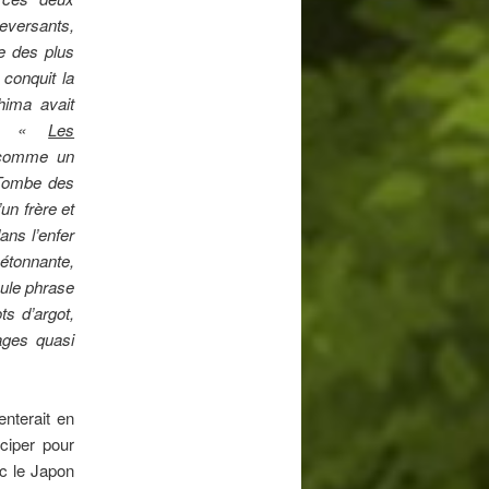
leversants,
e des plus
 conquit la
hima avait
n : «
Les
 comme un
 Tombe des
’un frère et
ans l’enfer
 étonnante,
eule phrase
s d’argot,
ages quasi
nterait en
iciper pour
ec le Japon