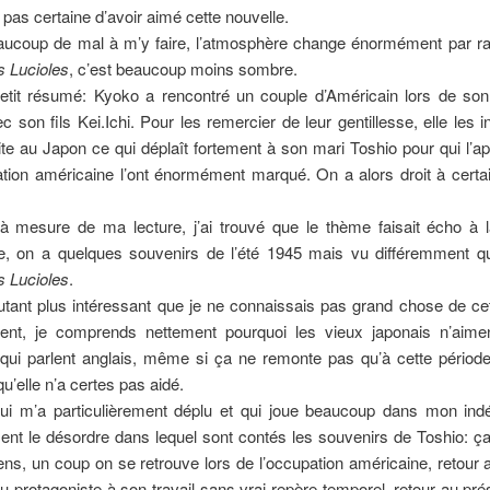
 pas certaine d’avoir aimé cette nouvelle.
eaucoup de mal à m’y faire, l’atmosphère change énormément par r
 Lucioles
, c’est beaucoup moins sombre.
petit résumé: Kyoko a rencontré un couple d’Américain lors de so
 son fils Kei.Ichi. Pour les remercier de leur gentillesse, elle les in
ite au Japon ce qui déplaît fortement à son mari Toshio pour qui l’a
ation américaine l’ont énormément marqué. On a alors droit à cert
 à mesure de ma lecture, j’ai trouvé que le thème faisait écho à l
e, on a quelques souvenirs de l’été 1945 mais vu différemment 
 Lucioles
.
autant plus intéressant que je ne connaissais pas grand chose de ce
ment, je comprends nettement pourquoi les vieux japonais n’aime
qui parlent anglais, même si ça ne remonte pas qu’à cette période
u’elle n’a certes pas aidé.
qui m’a particulièrement déplu et qui joue beaucoup dans mon indé
nt le désordre dans lequel sont contés les souvenirs de Toshio: ç
ens, un coup on se retrouve lors de l’occupation américaine, retour 
u protagoniste à son travail sans vrai repère temporel, retour au pr