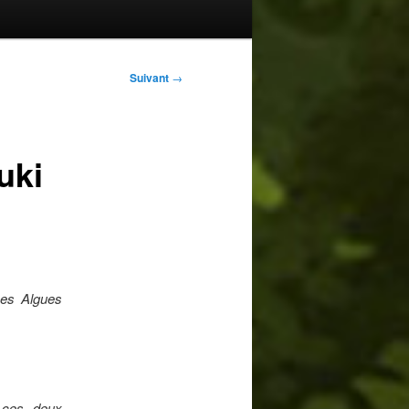
Suivant
→
uki
Les Algues
 ces deux