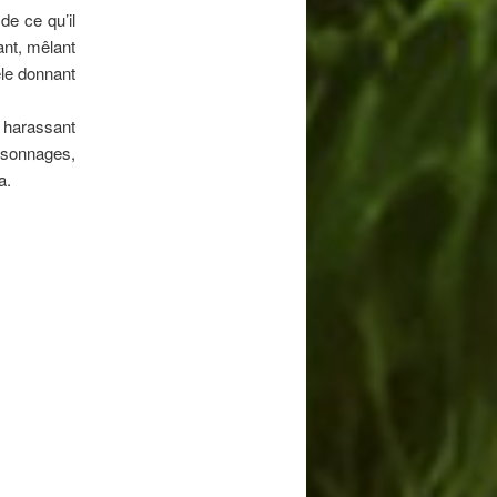
de ce qu’il
ant, mêlant
êle donnant
harassant
rsonnages,
a.