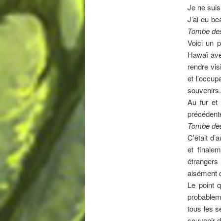
Je ne suis
J’ai eu b
Tombe des
Voici un 
Hawaï avec
rendre vis
et l’occup
souvenirs.
Au fur et
précédent
Tombe des
C’était d’
et finale
étrangers 
aisément q
Le point 
probableme
tous les s
souvenir d