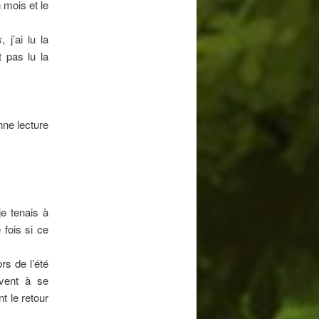
 mois et le
s
, j’ai lu la
t pas lu la
nne lecture
je tenais à
 fois si ce
rs de l’été
ivent à se
nt le retour