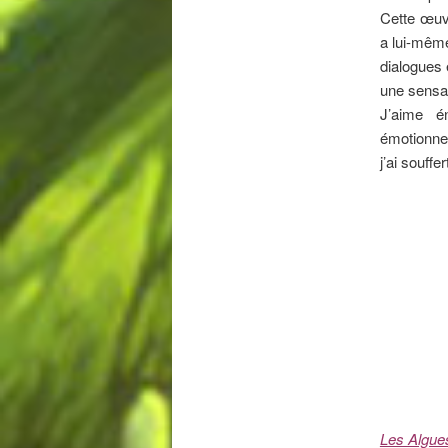
Cette œuvr
a lui-même
dialogues 
une sensat
J’aime é
émotionne
j’ai souffe
Les Algue