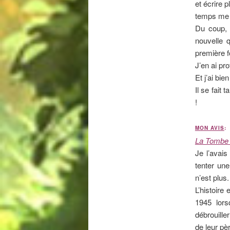
et écrire 
temps me 
Du coup, 
nouvelle q
première f
J’en ai pr
Et j’ai bi
Il se fait
!
MON AVIS
:
La Tombe 
Je l’avais
tenter une
n’est plus.
L’histoire
1945 lors
débrouiller
de leur pè