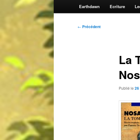
Earthdawn
Ecriture
Le
Navigation
←
Précédent
des
articles
La 
Nos
Publié le
26