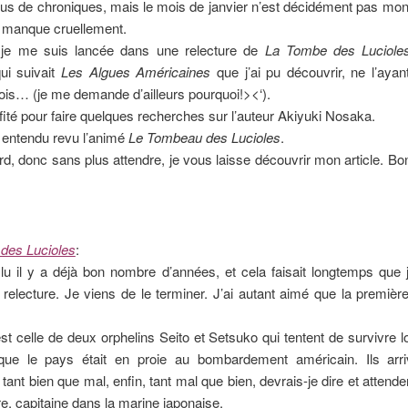
plus de chroniques, mais le mois de janvier n’est décidément pas mon
manque cruellement.
je me suis lancée dans une relecture de
La Tombe des Luciole
ui suivait
Les Algues Américaines
que j’ai pu découvrir, ne l’ayan
ois… (je me demande d’ailleurs pourquoi!><‘).
ofité pour faire quelques recherches sur l’auteur Akiyuki Nosaka.
en entendu revu l’animé
Le Tombeau des Lucioles
.
 tard, donc sans plus attendre, je vous laisse découvrir mon article. Bo
des Lucioles
:
 lu il y a déjà bon nombre d’années, et cela faisait longtemps que 
 relecture. Je viens de le terminer. J’ai autant aimé que la première
 est celle de deux orphelins Seito et Setsuko qui tentent de survivre lo
que le pays était en proie au bombardement américain. Ils arr
 tant bien que mal, enfin, tant mal que bien, devrais-je dire et attende
re, capitaine dans la marine japonaise.