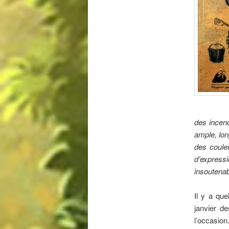
des incend
ample, lon
des coule
d’express
insoutenab
Il y a qu
janvier de
l’occasion