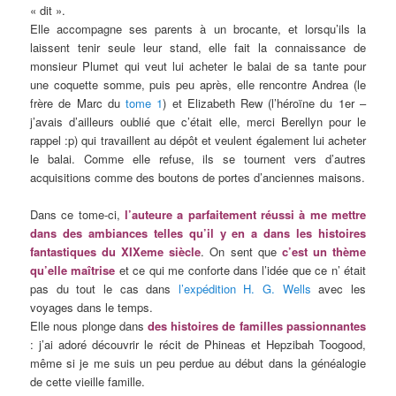
« dit ».
Elle accompagne ses parents à un brocante, et lorsqu’ils la
laissent tenir seule leur stand, elle fait la connaissance de
monsieur Plumet qui veut lui acheter le balai de sa tante pour
une coquette somme, puis peu après, elle rencontre Andrea (le
frère de Marc du
tome 1
) et Elizabeth Rew (l’héroïne du 1er –
j’avais d’ailleurs oublié que c’était elle, merci Berellyn pour le
rappel :p) qui travaillent au dépôt et veulent également lui acheter
le balai. Comme elle refuse, ils se tournent vers d’autres
acquisitions comme des boutons de portes d’anciennes maisons.
Dans ce tome-ci,
l’auteure a parfaitement réussi à me mettre
dans des ambiances telles qu’il y en a dans les histoires
fantastiques du XIXeme siècle
. On sent que
c’est un thème
qu’elle maîtrise
et ce qui me conforte dans l’idée que ce n’ était
pas du tout le cas dans
l’expédition H. G. Wells
avec les
voyages dans le temps.
Elle nous plonge dans
des histoires de familles passionnantes
: j’ai adoré découvrir le récit de Phineas et Hepzibah Toogood,
même si je me suis un peu perdue au début dans la généalogie
de cette vieille famille.