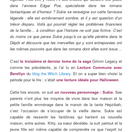
dans l’annexe Edgar Poe, spécialisée dans les romans
fantastiques et d’horreur ? Sukie se renseigne sur cette fameuse
légende : elle est extrêmement sombre, et il y est question d’un
trésor disparu. Voilà qui pourrait régler les problèmes financiers
de la famille… à condition que l’histoire ne soit pas fictive. C’est
du moins ce que pense Sukie jusqu’à ce qu’elle pénètre dans le
Dépôt et découvre que les merveilles qui y sont entreposées ont
les mêmes pouvoirs que dans les romans dont elles sont issus…
C’est
le troisième et dernier tome de la saga
Grimm Legacy et
comme les précédents, je l’ai lu en
Lecture Commune avec
Berellyn
du
blog the Witch Library
. Et on a super bien choisi la
période pour le lire : c’était
une lecture idéale pour Halloween
.
Cette fois encore, on suit
un nouveau personnage : Sukie
. Ses
parents n’ont plus les moyens de vivre dans leur maison et la
petite famille emménage dans le manoir de la tante Hepzibah,
c’est l’occasion de s’occuper de la vieille dame. Sukie est
capable de ressentir les fantômes qui hantent sa nouvelle
maison, entre autres. Kitty, sa sœur décédée, la suit partout et la
jeune fille est même capable de comprendre ce que l’esprit lui