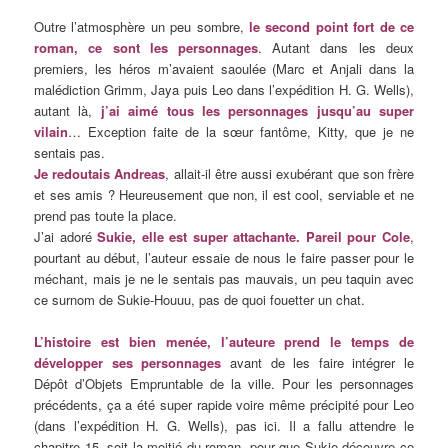
Outre l’atmosphère un peu sombre,
le second point fort de ce
roman, ce sont les personnages
. Autant dans les deux
premiers, les héros m’avaient saoulée (Marc et Anjali dans la
malédiction Grimm, Jaya puis Leo dans l’expédition H. G. Wells),
autant là,
j’ai aimé tous les personnages jusqu’au super
vilain
… Exception faite de la sœur fantôme, Kitty, que je ne
sentais pas.
Je redoutais Andreas
, allait-il être aussi exubérant que son frère
et ses amis ? Heureusement que non, il est cool, serviable et ne
prend pas toute la place.
J’ai adoré
Sukie, elle est super attachante. Pareil pour Cole
,
pourtant au début, l’auteur essaie de nous le faire passer pour le
méchant, mais je ne le sentais pas mauvais, un peu taquin avec
ce surnom de Sukie-Houuu, pas de quoi fouetter un chat.
L’histoire est bien menée, l’auteure prend le temps de
développer ses personnages
avant de les faire intégrer le
Dépôt d’Objets Empruntable de la ville. Pour les personnages
précédents, ça a été super rapide voire même précipité pour Leo
(dans l’expédition H. G. Wells), pas ici. Il a fallu attendre le
chapitre 15, soit la moitié du roman, pour que Sukie découvre ce