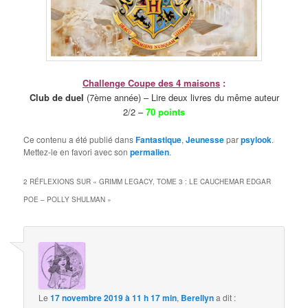
Challenge Coupe des 4 maisons
:
Club de duel
(7ème année) – Lire deux livres du même auteur
2/2 –
70 points
Ce contenu a été publié dans
Fantastique
,
Jeunesse
par
psylook
.
Mettez-le en favori avec son
permalien
.
2 RÉFLEXIONS SUR «
GRIMM LEGACY, TOME 3 : LE CAUCHEMAR EDGAR
POE – POLLY SHULMAN
»
Le
17 novembre 2019 à 11 h 17 min
,
Berellyn
a dit :