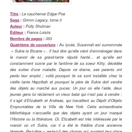
Titre
:
Le cauchemar Edgar Poe
Saga
:
Grimm Legacy, tome 3
Auteur
:
Polly Shulman
Éditeur
:
France Loisirs
Nombre de pages
:
353
Quatrième de couverture
:
Au lycée, Susannah est surnommée
» Sukie la Bizarre « . Il faut dire qu’elle vient d’emménager dans
le manoir de sa grand-tante réputé hanté… et qu’elle est
constamment suivie par le fantôme de sa soeur Kitty, décédée
des suites d’une maladie. Depuis ce drame, ses parents ont
perdu leur emploi ; voilà pourquoi ils se sont installés chez la
vieille tante Hepzibah et pourquoi le père de Sukie doit vendre
des objets au marché aux puces. Un jour où elle l’aide, deux
jeunes gens lui réclament un vieux balai qui n’est pas à vendre :
il s’agit d’Elizabeth et Andreas, qui travaillent au Dépôt d’Objets
Empruntables de la Ville de New York. Cette extraordinaire
bibliothèque n’accueille que des objets ayant un jour marqué
l’Histoire ou la littérature. Or, Elizabeth est très intéressée par le
manoir où vit Sukie, car il a été le théâtre d’une ancienne
légende. Peut-être y reste-t-il des choses qui auraient leur place