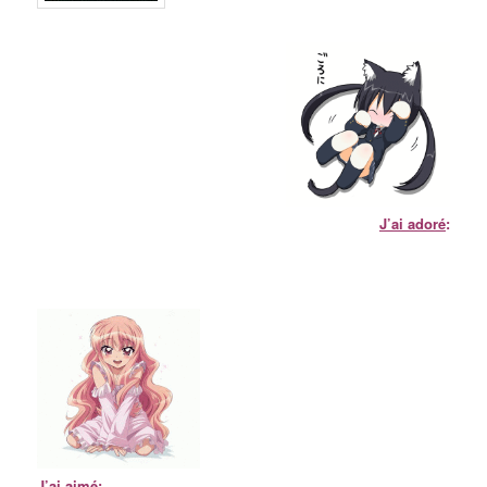
J’ai adoré
:
J’ai aimé
: