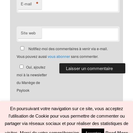
*
E-mail
Site web
Notifiez-moi des commentaires à venir via e-mail.
Vous pouvez aussi
vous abonner
sans commenter.
Oui, ajoutez
moi à la newsletter
du Manège de
Psylook
En poursuivant votre navigation sur ce site, vous acceptez
l’utilisation de Cookie pour vous permettre de commenter ou
Politique de confidentialité
Fièrement propulsé par WordPress
partager via réseaux sociaux et pour réaliser des statistiques de
visites. Merci de votre compréhension.
Read More