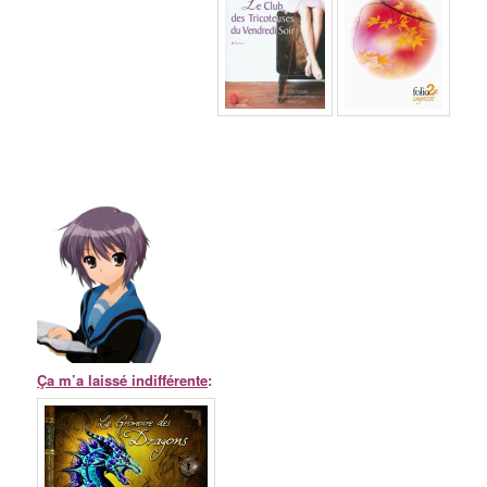
Ça m’a laissé indifférente
: