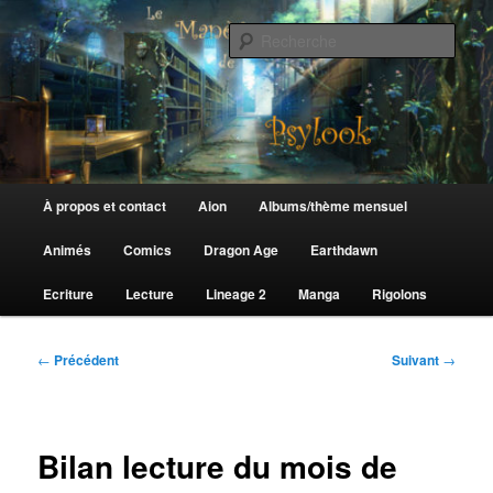
Aller
au
Rech
contenu
principal
Le Manège de Psylook
Menu
À propos et contact
Aion
Albums/thème mensuel
principal
Animés
Comics
Dragon Age
Earthdawn
Ecriture
Lecture
Lineage 2
Manga
Rigolons
Navigation
←
Précédent
Suivant
→
des
articles
Bilan lecture du mois de