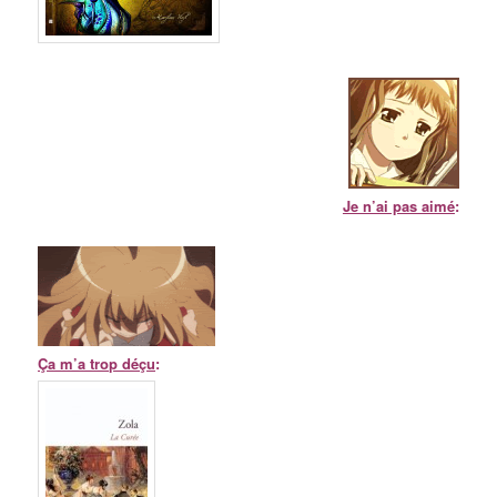
Je n’ai pas aimé
:
Ça m’a trop déçu
: