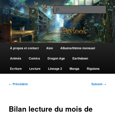
Aller
au
Rech
contenu
principal
Le Manège de Psylook
Menu
À propos et contact
Aion
Albums/thème mensuel
principal
Animés
Comics
Dragon Age
Earthdawn
Ecriture
Lecture
Lineage 2
Manga
Rigolons
Navigation
←
Précédent
Suivant
→
des
articles
Bilan lecture du mois de