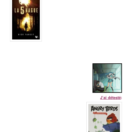
J’ai détesté
: