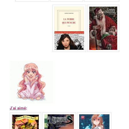
J’ai aimé
: