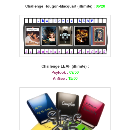
Challenge Rougon-Macquart
(illimité) :
06/20
Challenge LEAF
(illimité) :
Psylook :
09/50
AnGee :
15/50