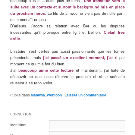
beaucoup plus et a aussi plus de sens :
une transition vers la
suite avec un contexte et surtout le background mis en place
du prochain héros
. Le fils de Jinwoo ne vient pas de nulle part,
on le connaît un peu.
D’ailleurs, j’adore sa relation avec Ber ou les disputes
incessantes qu’il provoque entre Igrit et Bellion.
C’était très
drôle
.
L’histoire n’est certes pas aussi passionnante que les tomes
précédents, mais
j’ai passé un excellent moment, j’ai ri
par
moment ce qui m’a fait du bien.
J’ai
beaucoup aimé cette lecture
et maintenant, j’ai hâte de
découvrir ce que nous réserve le prochain et si le scénario
réussira à se renouveler.
Publié dans
Manwha
,
Webtoon
|
Laisser un commentaire
CONNEXION
Identifiant