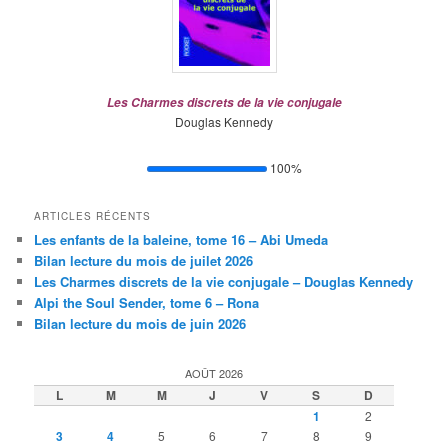
Les Charmes discrets de la vie conjugale
Douglas Kennedy
100%
ARTICLES RÉCENTS
Les enfants de la baleine, tome 16 – Abi Umeda
Bilan lecture du mois de juilet 2026
Les Charmes discrets de la vie conjugale – Douglas Kennedy
Alpi the Soul Sender, tome 6 – Rona
Bilan lecture du mois de juin 2026
AOÛT 2026
L
M
M
J
V
S
D
1
2
3
4
5
6
7
8
9