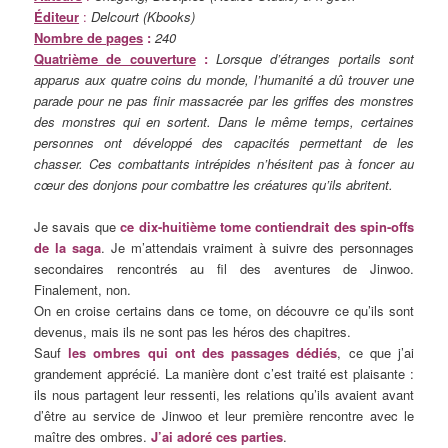
Éditeur
:
Delcourt (Kbooks)
Nombre de pages
:
240
Quatrième de couverture
:
Lorsque d’étranges portails sont
apparus aux quatre coins du monde, l’humanité a dû trouver une
parade pour ne pas finir massacrée par les griffes des monstres
des monstres qui en sortent. Dans le même temps, certaines
personnes ont développé des capacités permettant de les
chasser. Ces combattants intrépides n’hésitent pas à foncer au
cœur des donjons pour combattre les créatures qu’ils abritent.
Je savais que
ce dix-huitième tome contiendrait des spin-offs
de la saga
. Je m’attendais vraiment à suivre des personnages
secondaires rencontrés au fil des aventures de Jinwoo.
Finalement, non.
On en croise certains dans ce tome, on découvre ce qu’ils sont
devenus, mais ils ne sont pas les héros des chapitres.
Sauf
les ombres qui ont des passages dédiés
, ce que j’ai
grandement apprécié. La manière dont c’est traité est plaisante :
ils nous partagent leur ressenti, les relations qu’ils avaient avant
d’être au service de Jinwoo et leur première rencontre avec le
maître des ombres.
J’ai adoré ces parties
.