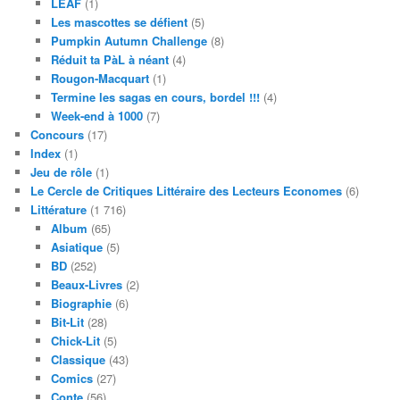
LEAF
(1)
Les mascottes se défient
(5)
Pumpkin Autumn Challenge
(8)
Réduit ta PàL à néant
(4)
Rougon-Macquart
(1)
Termine les sagas en cours, bordel !!!
(4)
Week-end à 1000
(7)
Concours
(17)
Index
(1)
Jeu de rôle
(1)
Le Cercle de Critiques Littéraire des Lecteurs Economes
(6)
Littérature
(1 716)
Album
(65)
Asiatique
(5)
BD
(252)
Beaux-Livres
(2)
Biographie
(6)
Bit-Lit
(28)
Chick-Lit
(5)
Classique
(43)
Comics
(27)
Conte
(56)