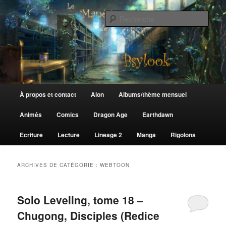
Aller
Aller
au
au
Rech
contenu
contenu
principal
secondaire
Le Manège de Psylook
Menu
À propos et contact
Aion
Albums/thème mensuel
principal
Animés
Comics
Dragon Age
Earthdawn
Ecriture
Lecture
Lineage 2
Manga
Rigolons
ARCHIVES DE CATÉGORIE :
WEBTOON
Solo Leveling, tome 18 –
Chugong, Disciples (Redice