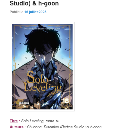
Studio) & h-goon
Publié le
16 juillet 2025
Titre
:
Solo Leveling, tome 18
Auteurs
:
Chugong, Disciples (Redice Studio) & h-goon