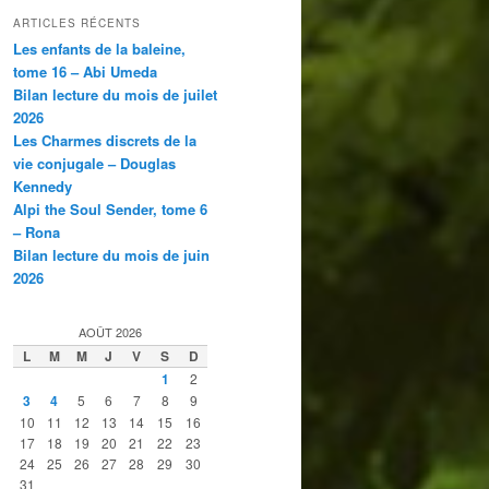
ARTICLES RÉCENTS
Les enfants de la baleine,
tome 16 – Abi Umeda
Bilan lecture du mois de juilet
2026
Les Charmes discrets de la
vie conjugale – Douglas
Kennedy
Alpi the Soul Sender, tome 6
– Rona
Bilan lecture du mois de juin
2026
AOÛT 2026
L
M
M
J
V
S
D
1
2
3
4
5
6
7
8
9
10
11
12
13
14
15
16
17
18
19
20
21
22
23
24
25
26
27
28
29
30
31