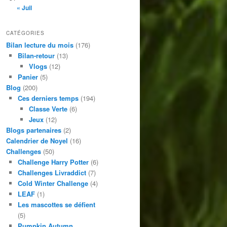
« Juil
CATÉGORIES
Bilan lecture du mois
(176)
Bilan-retour
(13)
Vlogs
(12)
Panier
(5)
Blog
(200)
Ces derniers temps
(194)
Classe Verte
(6)
Jeux
(12)
Blogs partenaires
(2)
Calendrier de Noyel
(16)
Challenges
(50)
Challenge Harry Potter
(6)
Challenges Livraddict
(7)
Cold Winter Challenge
(4)
LEAF
(1)
Les mascottes se défient
(5)
Pumpkin Autumn