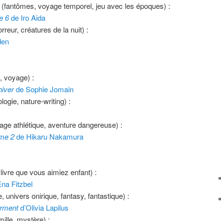
(fantômes, voyage temporel, jeu avec les époques) :
e 6
de Iro Aida
rreur, créatures de la nuit) :
den
d, voyage) :
hiver
de Sophie Jomain
gie, nature-writing) :
nage athlétique, aventure dangereuse) :
ome 2
de Hikaru Nakamura
 livre que vous aimiez enfant) :
na Fitzbel
 univers onirique, fantasy, fantastique) :
urment
d’Olivia Lapilus
mille, mystère) :