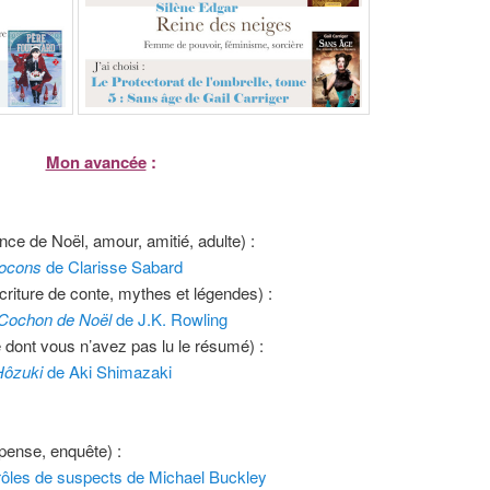
Mon avancée
:
 de Noël, amour, amitié, adulte) :
locons
de Clarisse Sabard
criture de conte, mythes et légendes) :
 Cochon de Noël
de J.K. Rowling
re dont vous n’avez pas lu le résumé) :
Hôzuki
de Aki Shimazaki
spense, enquête) :
rôles de suspects de Michael Buckley