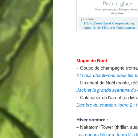
Magie de Noël :
– Coupe de champagne (romance
Et nous chanterons sous les f
– Un chant de Noël (conte, réé
Jack et la grande aventure du
– Calendrier de l’avent (un liv
L’ombre du chardon, tome 2 : 
Hiver sombre :
– Nakatomi Tower (thriller, su
Les soeurs Grimm, tome 2 : d