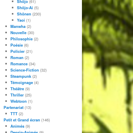
Shôjo
(61)
Shôjo-Ai
(5)
Shônen
(230)
Yaoi
(1)
Manwha
(2)
Nouvelle
(30)
Philosophie
(2)
Poésie
(6)
Policier
(21)
Roman
(2)
Romance
(34)
Science-Fiction
(32)
Steampunk
(2)
Témoignage
(4)
Théâtre
(9)
Thriller
(25)
Webtoon
(1)
Partenariat
(13)
TTT
(2)
Petit et Grand écran
(146)
Animés
(9)
Dessin-Animés
(9)