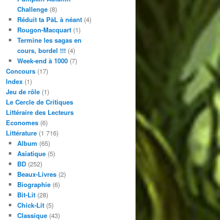
Challenge
(8)
Réduit ta PàL à néant
(4)
Rougon-Macquart
(1)
Termine les sagas en
cours, bordel !!!
(4)
Week-end à 1000
(7)
Concours
(17)
Index
(1)
Jeu de rôle
(1)
Le Cercle de Critiques
Littéraire des Lecteurs
Economes
(6)
Littérature
(1 716)
Album
(65)
Asiatique
(5)
BD
(252)
Beaux-Livres
(2)
Biographie
(6)
Bit-Lit
(28)
Chick-Lit
(5)
Classique
(43)