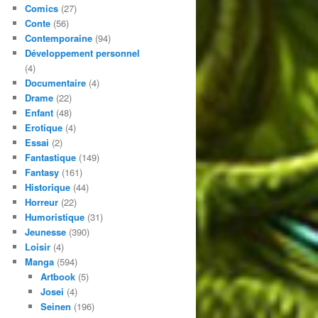
Comics
(27)
Conte
(56)
Contemporaine
(94)
Développement personnel
(4)
Documentaire
(4)
Drame
(22)
Enfant
(48)
Erotique
(4)
Essai
(2)
Fantastique
(149)
Fantasy
(161)
Historique
(44)
Horreur
(22)
Humoristique
(31)
Jeunesse
(390)
Loisir
(4)
Manga
(594)
Artbook
(5)
Josei
(4)
Seinen
(196)