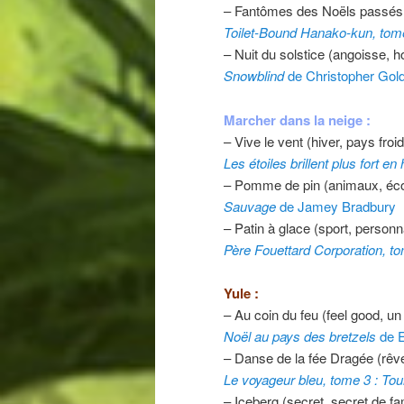
– Fantômes des Noëls passés 
Toilet-Bound Hanako-kun, tom
– Nuit du solstice (angoisse, ho
Snowblind
de Christopher Gol
Marcher dans la neige :
– Vive le vent (hiver, pays froi
Les étoiles brillent plus fort en 
– Pomme de pin (animaux, écolo
Sauvage
de Jamey Bradbury
– Patin à glace (sport, person
Père Fouettard Corporation, t
Yule :
– Au coin du feu (feel good, un
Noël au pays des bretzels
de E
– Danse de la fée Dragée (rêve,
Le voyageur bleu, tome 3 : To
– Iceberg (secret, secret de fa