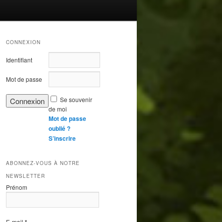
CONNEXION
Identifiant
Mot de passe
Se souvenir
de moi
Mot de passe
oublié ?
S’inscrire
ABONNEZ-VOUS À NOTRE
NEWSLETTER
Prénom
E-mail