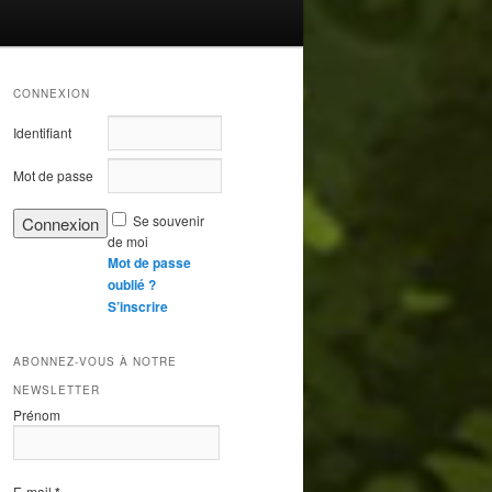
CONNEXION
Identifiant
Mot de passe
Se souvenir
de moi
Mot de passe
oublié ?
S’inscrire
ABONNEZ-VOUS À NOTRE
NEWSLETTER
Prénom
E-mail