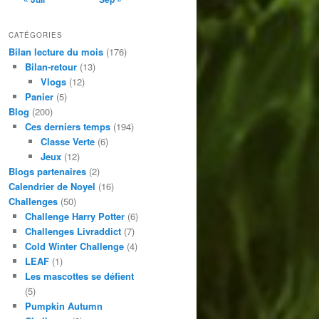
CATÉGORIES
Bilan lecture du mois
(176)
Bilan-retour
(13)
Vlogs
(12)
Panier
(5)
Blog
(200)
Ces derniers temps
(194)
Classe Verte
(6)
Jeux
(12)
Blogs partenaires
(2)
Calendrier de Noyel
(16)
Challenges
(50)
Challenge Harry Potter
(6)
Challenges Livraddict
(7)
Cold Winter Challenge
(4)
LEAF
(1)
Les mascottes se défient
(5)
Pumpkin Autumn