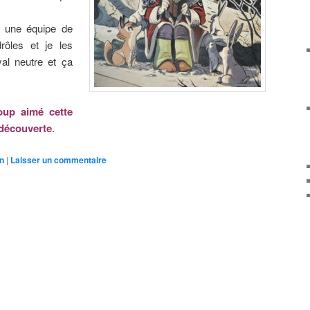
t une équipe de
rôles et je les
yal neutre et ça
oup aimé cette
 découverte
.
on
|
Laisser un commentaire