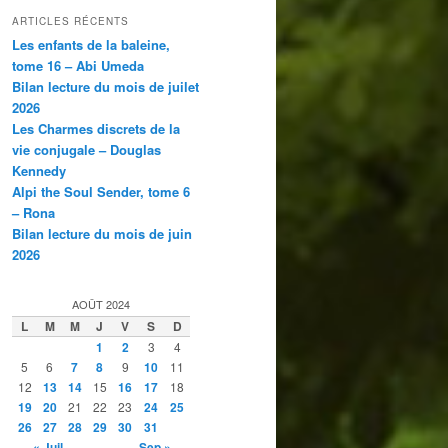
ARTICLES RÉCENTS
Les enfants de la baleine,
tome 16 – Abi Umeda
Bilan lecture du mois de juilet
2026
Les Charmes discrets de la
vie conjugale – Douglas
Kennedy
Alpi the Soul Sender, tome 6
– Rona
Bilan lecture du mois de juin
2026
AOÛT 2024
L
M
M
J
V
S
D
1
2
3
4
5
6
7
8
9
10
11
12
13
14
15
16
17
18
19
20
21
22
23
24
25
26
27
28
29
30
31
« Juil
Sep »