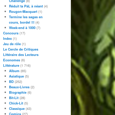
Challenge
(8)
Réduit ta PàL à néant
(4)
Rougon-Macquart
(1)
Termine les sagas en
cours, bordel !!!
(4)
Week-end à 1000
(7)
Concours
(17)
Index
(1)
Jeu de rôle
(1)
Le Cercle de Critiques
Littéraire des Lecteurs
Economes
(6)
Littérature
(1 716)
Album
(65)
Asiatique
(5)
BD
(252)
Beaux-Livres
(2)
Biographie
(6)
Bit-Lit
(28)
Chick-Lit
(5)
Classique
(43)
Comics
(27)