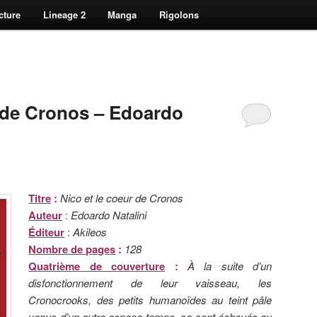
cture
Lineage 2
Manga
Rigolons
r de Cronos – Edoardo
Titre
:
Nico et le coeur de Cronos
Auteur
:
Edoardo Natalini
Éditeur
:
Akileos
Nombre de pages
:
128
Quatrième de couverture
:
À la suite d’un
disfonctionnement de leur vaisseau, les
Cronocrooks, des petits humanoïdes au teint pâle
venus d’un autre espace-temps, se sont échoués au