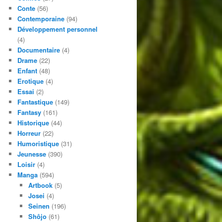
Conte
(56)
Contemporaine
(94)
Développement personnel
(4)
Documentaire
(4)
Drame
(22)
Enfant
(48)
Erotique
(4)
Essai
(2)
Fantastique
(149)
Fantasy
(161)
Historique
(44)
Horreur
(22)
Humoristique
(31)
Jeunesse
(390)
Loisir
(4)
Manga
(594)
Artbook
(5)
Josei
(4)
Seinen
(196)
Shôjo
(61)