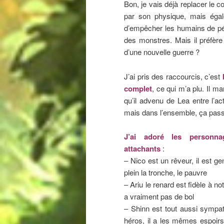
Bon, je vais déjà replacer le 
par son physique, mais égal
d’empêcher les humains de pén
des monstres. Mais il préfère
d’une nouvelle guerre ?
J’ai pris des raccourcis, c’est
complet
, ce qui m’a plu. Il m
qu’il advenu de Lea entre l’act
mais dans l’ensemble, ça pas
J’ai adoré les personna
attachants
:
– Nico est un rêveur, il est gen
plein la tronche, le pauvre
– Ariu le renard est fidèle à no
a vraiment pas de bol
– Shinn est tout aussi sympa
héros, il a les mêmes espoirs