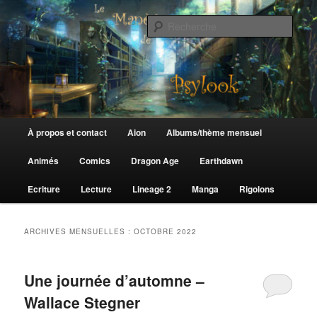
Aller
Aller
au
au
Rech
contenu
contenu
principal
secondaire
Le Manège de Psylook
Menu
À propos et contact
Aion
Albums/thème mensuel
principal
Animés
Comics
Dragon Age
Earthdawn
Ecriture
Lecture
Lineage 2
Manga
Rigolons
ARCHIVES MENSUELLES :
OCTOBRE 2022
Une journée d’automne –
Wallace Stegner