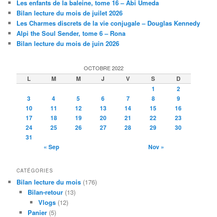
Les enfants de la baleine, tome 16 – Abi Umeda
Bilan lecture du mois de juilet 2026
Les Charmes discrets de la vie conjugale – Douglas Kennedy
Alpi the Soul Sender, tome 6 – Rona
Bilan lecture du mois de juin 2026
OCTOBRE 2022
L
M
M
J
V
S
D
1
2
3
4
5
6
7
8
9
10
11
12
13
14
15
16
17
18
19
20
21
22
23
24
25
26
27
28
29
30
31
« Sep
Nov »
CATÉGORIES
Bilan lecture du mois
(176)
Bilan-retour
(13)
Vlogs
(12)
Panier
(5)