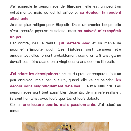
J’ai apprécié le personnage de
Margaret
, elle est un peu trop
collet-monté, mais ce qui lui arrive et
sa douleur la rendent
attachante
.
Je suis plus mitigée pour
Elspeth
. Dans un premier temps, elle
s’est montrée joyeuse et solaire, mais
sa naïveté m’exaspérait
un peu
.
Par contre, dès le début,
j’ai détesté Alec
et sa manie de
raconter n’importe quoi. Ses histoires sont censées être
amusantes, elles le sont probablement quand on a 8 ans, ça ne
devrait pas l’être quand on a vingt-quatre ans comme Elspeth.
J’ai adoré les descriptions
: celles du premier chapitre m’ont un
peu ennuyée, mais par la suite, quand elle va se balader,
les
décors sont magnifiquement détaillés
… je m’y suis cru. Les
personnages sont tout aussi bien dépeints, de manière réaliste :
ils sont humain
s, avec leurs qualités et leurs défauts.
Ce fut
une lecture courte, mais passionnante
. J’ai adoré ce
roman.