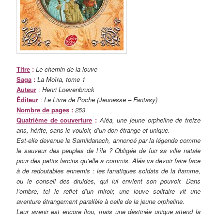
Titre
:
Le chemin de la louve
Saga
:
La Moïra, tome 1
Auteur
:
Henri Loevenbruck
Éditeur
:
Le Livre de Poche (Jeunesse – Fantasy)
Nombre de pages
:
253
Quatrième de couverture
:
Aléa, une jeune orpheline de treize
ans, hérite, sans le vouloir, d’un don étrange et unique.
Est-elle devenue le Samildanach, annoncé par la légende comme
le sauveur des peuples de l’île ? Obligée de fuir sa ville natale
pour des petits larcins qu’elle a commis, Aléa va devoir faire face
à de redoutables ennemis : les fanatiques soldats de la flamme,
ou le conseil des druides, qui lui envient son pouvoir. Dans
l’ombre, tel le reflet d’un miroir, une louve solitaire vit une
aventure étrangement parallèle à celle de la jeune orpheline.
Leur avenir est encore flou, mais une destinée unique attend la