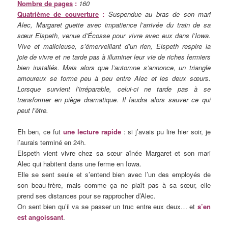
Nombre de pages
:
160
Quatrième de couverture
:
Suspendue au bras de son mari
Alec, Margaret guette avec impatience l’arrivée du train de sa
sœur Elspeth, venue d’Écosse pour vivre avec eux dans l’Iowa.
Vive et malicieuse, s’émerveillant d’un rien, Elspeth respire la
joie de vivre et ne tarde pas à illuminer leur vie de riches fermiers
bien installés. Mais alors que l’automne s’annonce, un triangle
amoureux se forme peu à peu entre Alec et les deux sœurs.
Lorsque survient l’irréparable, celui-ci ne tarde pas à se
transformer en piège dramatique. Il faudra alors sauver ce qui
peut l’être.
Eh ben, ce fut
une lecture rapide
: si j’avais pu lire hier soir, je
l’aurais terminé en 24h.
Elspeth vient vivre chez sa sœur aînée Margaret et son mari
Alec qui habitent dans une ferme en Iowa.
Elle se sent seule et s’entend bien avec l’un des employés de
son beau-frère, mais comme ça ne plaît pas à sa sœur, elle
prend ses distances pour se rapprocher d’Alec.
On sent bien qu’il va se passer un truc entre eux deux… et
s’en
est angoissant
.