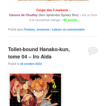
Coupe des 4 maisons :
Canons de Chudley
(item éphémère Spooky Boo) –
lire un livre
à la couverture orange
–
80 points
Publié dans
Fantasy
,
Jeunesse
|
Laisser un commentaire
Toilet-bound Hanako-kun,
tome 04 – Iro Aida
Publié le
28 octobre 2022