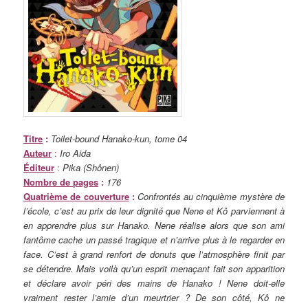
Titre
:
Toilet-bound Hanako-kun, tome 04
Auteur
:
Iro Aida
Éditeur
:
Pika (Shônen)
Nombre de pages
:
176
Quatrième de couverture
:
Confrontés au cinquième mystère de
l’école, c’est au prix de leur dignité que Nene et Kô parviennent à
en apprendre plus sur Hanako. Nene réalise alors que son ami
fantôme cache un passé tragique et n’arrive plus à le regarder en
face. C’est à grand renfort de donuts que l’atmosphère finit par
se détendre. Mais voilà qu’un esprit menaçant fait son apparition
et déclare avoir péri des mains de Hanako ! Nene doit-elle
vraiment rester l’amie d’un meurtrier ? De son côté, Kô ne