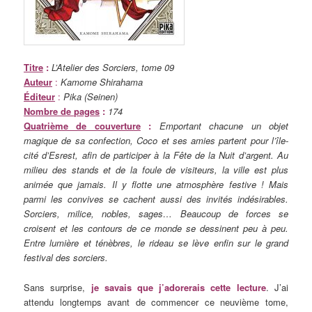
Titre
:
L’Atelier des Sorciers, tome 09
Auteur
:
Kamome Shirahama
Éditeur
:
Pika (Seinen)
Nombre de pages
:
174
Quatrième de couverture
:
Emportant chacune un objet
magique de sa confection, Coco et ses amies partent pour l’île-
cité d’Esrest, afin de participer à la Fête de la Nuit d’argent. Au
milieu des stands et de la foule de visiteurs, la ville est plus
animée que jamais. Il y flotte une atmosphère festive ! Mais
parmi les convives se cachent aussi des invités indésirables.
Sorciers, milice, nobles, sages… Beaucoup de forces se
croisent et les contours de ce monde se dessinent peu à peu.
Entre lumière et ténèbres, le rideau se lève enfin sur le grand
festival des sorciers.
Sans surprise,
je savais que j’adorerais cette lecture
. J’ai
attendu longtemps avant de commencer ce neuvième tome,