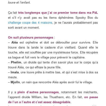
louve et l’enfant.
Ça fait
très longtemps que j’ai ce premier tome dans ma PàL
et s’il n’y avait pas eu les items éphémères Spooky Boo du
challenge coupe des 4 maisons
, je ne l’aurais probablement pas
sorti avant un moment.
On suit plusieurs personnages
:
–
Aléa
est orpheline et doit se débrouiller pour survivre. Elle
trouve dans la lande le cadavre d’un vieillard. Quand elle le
touche, elle est soufflée par une mystérieuse force. Elle récupère
sa bague et fuit vers le village pour prévenir le capitaine.
–
Phelim
, un druide qui tente d’en savoir plus sur le corps qu’a
trouvé Aléa, ce qui effraie la jeune fille.
–
Imala
, une louve prête à mettre bas, et qui s’est mise à dos sa
meute.
–
Mjolln
, un nain que rencontre Aléa après avoir fui le village.
Il y a
plein d’autres personnages
, notamment les méchants,
l’apprenti druide William, les Thuathann, etc. En fait,
on passe
de l’un a l’autre et c’est assez désagréable
.