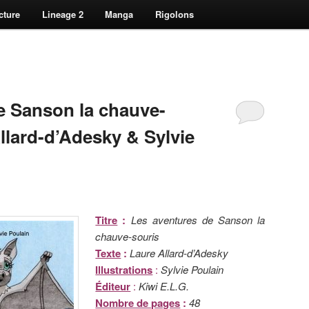
cture
Lineage 2
Manga
Rigolons
e Sanson la chauve-
llard-d’Adesky & Sylvie
Titre
:
Les aventures de Sanson la
chauve-souris
Texte
:
Laure Allard-d’Adesky
Illustrations
:
Sylvie Poulain
Éditeur
:
Kiwi E.L.G.
Nombre de pages
:
48