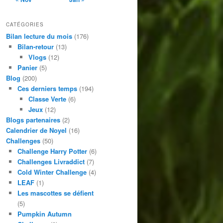
CATÉGORIES
Bilan lecture du mois
(176)
Bilan-retour
(13)
Vlogs
(12)
Panier
(5)
Blog
(200)
Ces derniers temps
(194)
Classe Verte
(6)
Jeux
(12)
Blogs partenaires
(2)
Calendrier de Noyel
(16)
Challenges
(50)
Challenge Harry Potter
(6)
Challenges Livraddict
(7)
Cold Winter Challenge
(4)
LEAF
(1)
Les mascottes se défient
(5)
Pumpkin Autumn