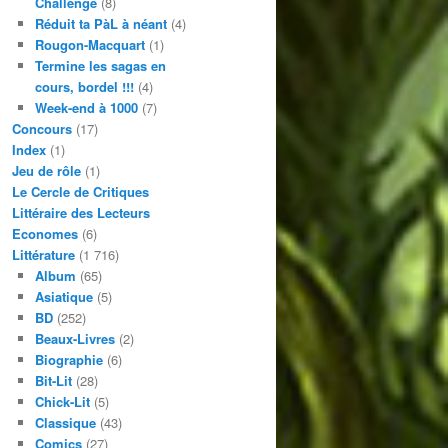
Challenge
(8)
Réduit ta PàL à néant
(4)
Rougon-Macquart
(1)
Termine les sagas en
cours, bordel !!!
(4)
Week-end à 1000
(7)
Concours
(17)
Index
(1)
Jeu de rôle
(1)
Le Cercle de Critiques
Littéraire des Lecteurs
Economes
(6)
Littérature
(1 716)
Album
(65)
Asiatique
(5)
BD
(252)
Beaux-Livres
(2)
Biographie
(6)
Bit-Lit
(28)
Chick-Lit
(5)
Classique
(43)
Comics
(27)