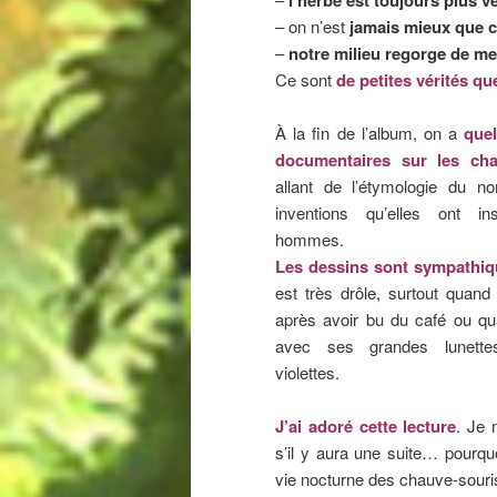
– on n’est
jamais mieux que c
–
notre milieu regorge de me
Ce sont
de petites vérités qu
À la fin de l’album, on a
que
documentaires sur les cha
allant de l’étymologie du n
inventions qu’elles ont in
hommes.
Les dessins sont sympathi
est très drôle, surtout quand
après avoir bu du café ou qua
avec ses grandes lunette
violettes.
J’ai adoré cette lecture
. Je
s’il y aura une suite… pourqu
vie nocturne des chauve-souri