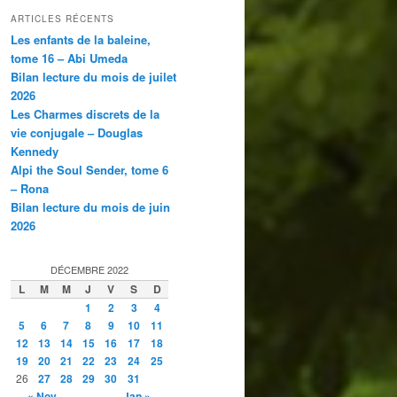
ARTICLES RÉCENTS
Les enfants de la baleine,
tome 16 – Abi Umeda
Bilan lecture du mois de juilet
2026
Les Charmes discrets de la
vie conjugale – Douglas
Kennedy
Alpi the Soul Sender, tome 6
– Rona
Bilan lecture du mois de juin
2026
DÉCEMBRE 2022
L
M
M
J
V
S
D
1
2
3
4
5
6
7
8
9
10
11
12
13
14
15
16
17
18
19
20
21
22
23
24
25
26
27
28
29
30
31
« Nov
Jan »