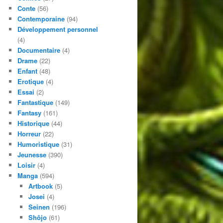
Conte
(56)
Contemporaine
(94)
Développement personnel
(4)
Documentaire
(4)
Drame
(22)
Enfant
(48)
Erotique
(4)
Essai
(2)
Fantastique
(149)
Fantasy
(161)
Historique
(44)
Horreur
(22)
Humoristique
(31)
Jeunesse
(390)
Loisir
(4)
Manga
(594)
Artbook
(5)
Josei
(4)
Seinen
(196)
Shôjo
(61)