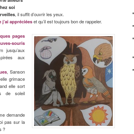
hez soi
rveilles
, il suffit d’ouvrir les yeux.
e j’ai appréciées
et qu’il est toujours bon de rappeler.
lques pages
uves-souris
om jusqu’aux
spirées aux
ques
, Sanson
 elle grimace
nd elle sort
s de soleil
 me demande
oi pas sur la
s ?