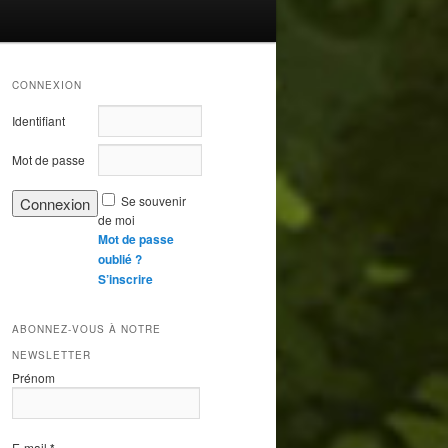
CONNEXION
Identifiant
Mot de passe
Se souvenir
de moi
Mot de passe
oublié ?
S’inscrire
ABONNEZ-VOUS À NOTRE
NEWSLETTER
Prénom
E-mail