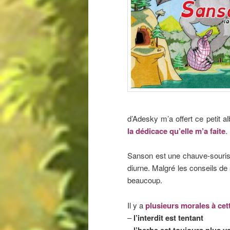
d’Adesky m’a offert ce petit 
la dédicace qu’elle m’a faite
.
Sanson est une chauve-souris q
diurne. Malgré les conseils de s
beaucoup.
Il y a
plusieurs morales à cett
–
l’interdit est tentant
–
l’herbe est toujours plus ve