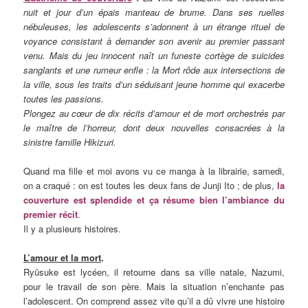
nuit et jour d’un épais manteau de brume. Dans ses ruelles
nébuleuses, les adolescents s’adonnent à un étrange rituel de
voyance consistant à demander son avenir au premier passant
venu. Mais du jeu innocent naît un funeste cortège de suicides
sanglants et une rumeur enfle : la Mort rôde aux intersections de
la ville, sous les traits d’un séduisant jeune homme qui exacerbe
toutes les passions.
Plongez au cœur de dix récits d’amour et de mort orchestrés par
le maître de l’horreur, dont deux nouvelles consacrées à la
sinistre famille Hikizuri.
Quand ma fille et moi avons vu ce manga à la librairie, samedi,
on a craqué : on est toutes les deux fans de Junji Ito ; de plus,
la
couverture est splendide et ça résume bien l’ambiance du
premier récit
.
Il y a plusieurs histoires.
L’amour et la mort
.
Ryūsuke est lycéen, il retourne dans sa ville natale, Nazumi,
pour le travail de son père. Mais la situation n’enchante pas
l’adolescent. On comprend assez vite qu’il a dû vivre une histoire