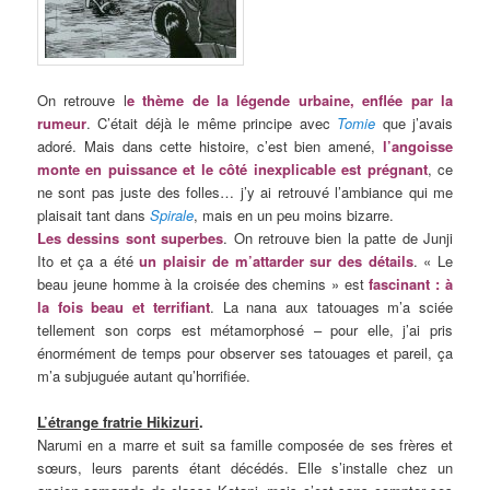
On retrouve l
e thème de la légende urbaine, enflée par la
rumeur
. C’était déjà le même principe avec
Tomie
que j’avais
adoré. Mais dans cette histoire, c’est bien amené,
l’angoisse
monte en puissance et le côté inexplicable est prégnant
, ce
ne sont pas juste des folles… j’y ai retrouvé l’ambiance qui me
plaisait tant dans
Spirale
, mais en un peu moins bizarre.
Les dessins sont superbes
. On retrouve bien la patte de Junji
Ito et ça a été
un plaisir de m’attarder sur des détails
. « Le
beau jeune homme à la croisée des chemins » est
fascinant : à
la fois beau et terrifiant
. La nana aux tatouages m’a sciée
tellement son corps est métamorphosé – pour elle, j’ai pris
énormément de temps pour observer ses tatouages et pareil, ça
m’a subjuguée autant qu’horrifiée.
L’étrange fratrie Hikizuri
.
Narumi en a marre et suit sa famille composée de ses frères et
sœurs, leurs parents étant décédés. Elle s’installe chez un