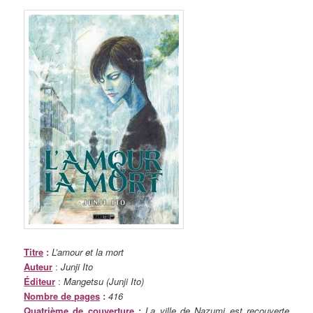
Titre
:
L’amour et la mort
Auteur
:
Junji Ito
Éditeur
:
Mangetsu (Junji Ito)
Nombre de pages
:
416
Quatrième de couverture
:
La ville de Nazumi est recouverte