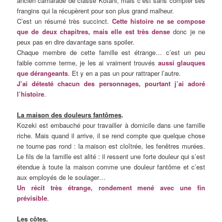
ancien camarade de classe Kotani, mais c’est sans compter ses
frangins qui la récupèrent pour son plus grand malheur.
C’est un résumé très succinct.
Cette histoire ne se compose
que de deux chapitres, mais elle est très dense
donc je ne
peux pas en dire davantage sans spoiler.
Chaque membre de cette famille est étrange… c’est un peu
faible comme terme, je les ai vraiment trouvés
aussi glauques
que dérangeants
. Et y en a pas un pour rattraper l’autre.
J’ai détesté chacun des personnages, pourtant j’ai adoré
l’histoire
.
La maison des douleurs fantômes
.
Kozeki est embauché pour travailler à domicile dans une famille
riche. Mais quand il arrive, il se rend compte que quelque chose
ne tourne pas rond : la maison est cloîtrée, les fenêtres murées.
Le fils de la famille est alité : il ressent une forte douleur qui s’est
étendue à toute la maison comme une douleur fantôme et c’est
aux employés de le soulager…
Un récit très étrange, rondement mené avec une fin
prévisible
.
Les côtes
.