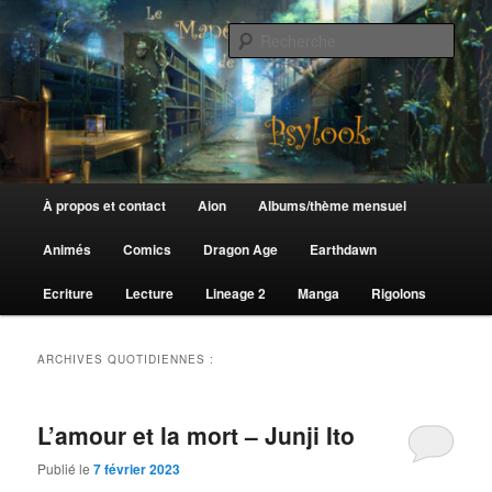
Aller
Aller
au
au
Rech
contenu
contenu
principal
secondaire
Le Manège de Psylook
Menu
À propos et contact
Aion
Albums/thème mensuel
principal
Animés
Comics
Dragon Age
Earthdawn
Ecriture
Lecture
Lineage 2
Manga
Rigolons
ARCHIVES QUOTIDIENNES :
L’amour et la mort – Junji Ito
Publié le
7 février 2023