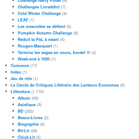
Challenge Harry Potter
(6)
Challenges Livraddict
(7)
Cold Winter Challenge
(4)
LEAF
(1)
Les mascottes se défient
(5)
Pumpkin Autumn Challenge
(8)
Réduit ta PàL à néant
(4)
Rougon-Macquart
(1)
Termine les sagas en cours, bordel !!!
(4)
Week-end à 1000
(7)
Concours
(17)
Index
(1)
Jeu de rôle
(1)
Le Cercle de Critiques Littéraire des Lecteurs Economes
(6)
Littérature
(1 716)
Album
(65)
Asiatique
(5)
BD
(252)
Beaux-Livres
(2)
Biographie
(6)
Bit-Lit
(28)
Chick-Lit
(5)