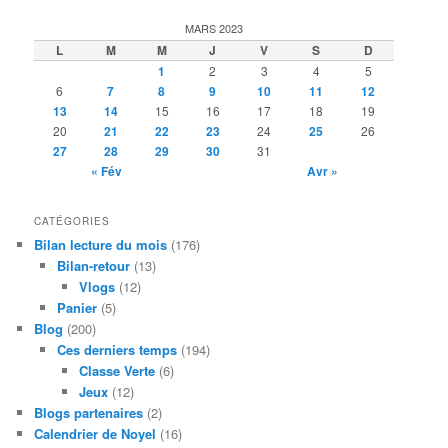
MARS 2023
L
M
M
J
V
S
D
1
2
3
4
5
6
7
8
9
10
11
12
13
14
15
16
17
18
19
20
21
22
23
24
25
26
27
28
29
30
31
« Fév
Avr »
CATÉGORIES
Bilan lecture du mois
(176)
Bilan-retour
(13)
Vlogs
(12)
Panier
(5)
Blog
(200)
Ces derniers temps
(194)
Classe Verte
(6)
Jeux
(12)
Blogs partenaires
(2)
Calendrier de Noyel
(16)