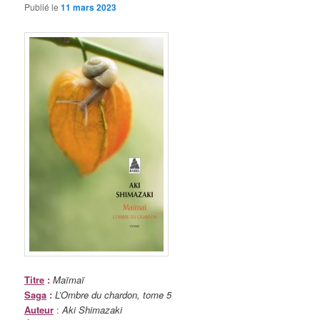
Publié le
11 mars 2023
Titre
:
Maïmaï
Saga
:
L’Ombre du chardon, tome 5
Auteur
:
Aki Shimazaki