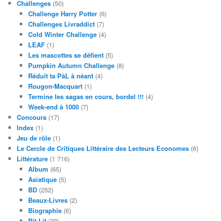
Challenges
(50)
Challenge Harry Potter
(6)
Challenges Livraddict
(7)
Cold Winter Challenge
(4)
LEAF
(1)
Les mascottes se défient
(5)
Pumpkin Autumn Challenge
(8)
Réduit ta PàL à néant
(4)
Rougon-Macquart
(1)
Termine les sagas en cours, bordel !!!
(4)
Week-end à 1000
(7)
Concours
(17)
Index
(1)
Jeu de rôle
(1)
Le Cercle de Critiques Littéraire des Lecteurs Economes
(6)
Littérature
(1 716)
Album
(65)
Asiatique
(5)
BD
(252)
Beaux-Livres
(2)
Biographie
(6)
Bit-Lit
(28)