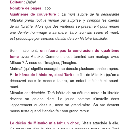
Éditeur
:
Babel
Nombre de pages
:
155
Quatrième de couverture
:
La mort subite de la séduisante
Mitsuko prend tout le monde par surprise, y compris les clients
de sa librairie. Alors que des visiteurs se présentent pour rendre
une dernier hommage à sa mère, Tarô, son fils sourd et muet,
est préoccupé par certains détails de son histoire familiale.
Bon, finalement,
on n’aura pas la conclusion du quatrième
tome
avec Atsuko. Comment s’est terminé son mariage avec
Mitsuo ? À nous de l’imaginer, j’imagine.
Maïmaï (qui signifie escargot) se déroule plusieurs années après.
Et
le héros de l’histoire, c’est Tarô
: le fils de Mitsuko (qu’on a
découvert dans le second tome), un enfant métissé et sourd-
muet.
Mitsuko est décédée. Tarô hérite de sa défunte mère : la librairie
devient sa galerie d’art. Le jeune homme s’installe dans
l’appartement au-dessus, avec sa grand-mère. Sa vie devient
moins triste quand Hanako fait son grand retour.
Le décès de Mitsuko m’a fait un choc
, j’étais attachée à elle.
Ça intervient dès le début, c’était un passage triste, mais Tarô