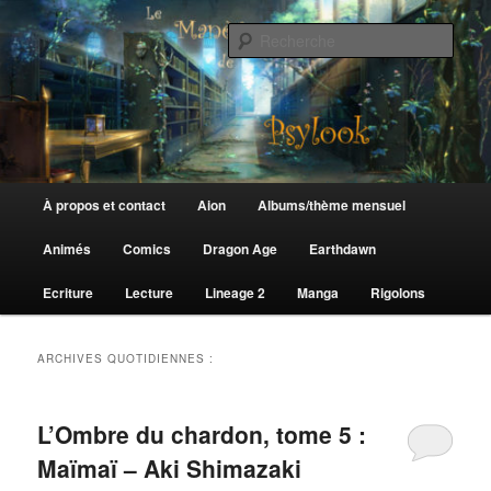
Aller
Aller
au
au
Rech
contenu
contenu
principal
secondaire
Le Manège de Psylook
Menu
À propos et contact
Aion
Albums/thème mensuel
principal
Animés
Comics
Dragon Age
Earthdawn
Ecriture
Lecture
Lineage 2
Manga
Rigolons
ARCHIVES QUOTIDIENNES :
L’Ombre du chardon, tome 5 :
Maïmaï – Aki Shimazaki