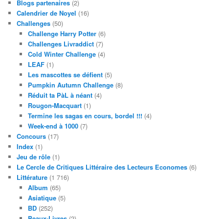
Blogs partenaires
(2)
Calendrier de Noyel
(16)
Challenges
(50)
Challenge Harry Potter
(6)
Challenges Livraddict
(7)
Cold Winter Challenge
(4)
LEAF
(1)
Les mascottes se défient
(5)
Pumpkin Autumn Challenge
(8)
Réduit ta PàL à néant
(4)
Rougon-Macquart
(1)
Termine les sagas en cours, bordel !!!
(4)
Week-end à 1000
(7)
Concours
(17)
Index
(1)
Jeu de rôle
(1)
Le Cercle de Critiques Littéraire des Lecteurs Economes
(6)
Littérature
(1 716)
Album
(65)
Asiatique
(5)
BD
(252)
Beaux-Livres
(2)