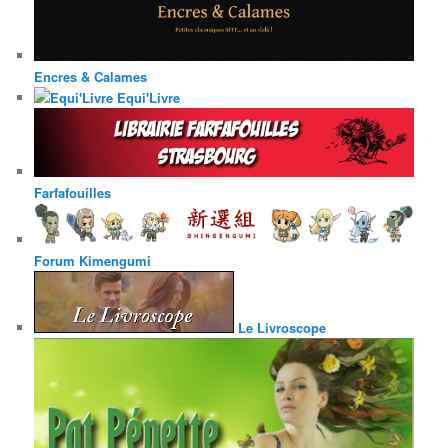
Encres & Calames
Equi'Livre
Farfafouilles
Forum Kimengumi
Le Livroscope