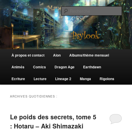
Aller
Aller
au
au
Rech
contenu
contenu
principal
secondaire
Le Manège de Psylook
Menu
À propos et contact
Aion
Albums/thème mensuel
principal
Animés
Comics
Dragon Age
Earthdawn
Ecriture
Lecture
Lineage 2
Manga
Rigolons
ARCHIVES QUOTIDIENNES :
Le poids des secrets, tome 5
: Hotaru – Aki Shimazaki