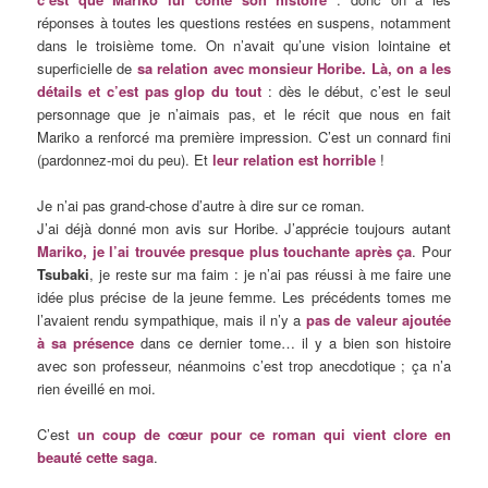
réponses à toutes les questions restées en suspens, notamment
dans le troisième tome. On n’avait qu’une vision lointaine et
superficielle de
sa relation avec monsieur Horibe. Là, on a les
détails et c’est pas glop du tout
: dès le début, c’est le seul
personnage que je n’aimais pas, et le récit que nous en fait
Mariko a renforcé ma première impression. C’est un connard fini
(pardonnez-moi du peu). Et
leur relation est horrible
!
Je n’ai pas grand-chose d’autre à dire sur ce roman.
J’ai déjà donné mon avis sur Horibe. J’apprécie toujours autant
Mariko, je l’ai trouvée presque plus touchante après ça
. Pour
Tsubaki
, je reste sur ma faim : je n’ai pas réussi à me faire une
idée plus précise de la jeune femme. Les précédents tomes me
l’avaient rendu sympathique, mais il n’y a
pas de valeur ajoutée
à sa présence
dans ce dernier tome… il y a bien son histoire
avec son professeur, néanmoins c’est trop anecdotique ; ça n’a
rien éveillé en moi.
C’est
un coup de cœur pour ce roman qui vient clore en
beauté cette saga
.