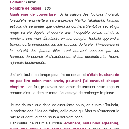
Éditeur
:
Babel
Nombre de pages
:
136
Quatrième de couverture
:
À la saison des lucioles (hotaru),
lorsqu’elle rend visite à sa grand-mère Mariko Takahashi, Tsubaki
est loin de se douter que celle-ci lui confiera bientôt le secret qui
ronge sa vie depuis cinquante ans, incapable qu’elle fut de le
révéler à son mari. Étudiante en archéologie, Tsubaki apprend à
travers cette confession les lois cruelles de la vie : l’innocence et
la naïveté des jeunes filles sont souvent abusées par les
hommes de pouvoir et d’expérience, et leur destinée s’en trouve
à jamais bouleversée.
J’ai pris tout mon temps pour lire ce roman et
c’était frustrant de
ne pas lire selon mon envie, pourtant j’ai savouré chaque
chapitre
; en fait, je n’avais pas envie de terminer cette saga et
comme c’est le dernier tome, j’ai essayé de prolonger le plaisir.
Je me doutais que dans ce cinquième opus, on suivrait Tsubaki,
la cadette des filles de Yukio, celle avec qui Mariko s’entendait le
mieux et dont l’autrice nous a souvent parlé.
Par contre, ce qui m’a surprise (
étonnant, mais bien agréable),
c’est que Mariko lui conte son histoire
: donc on a les