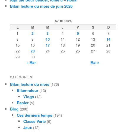
Bilan lecture du mois de juin 2026
AVRIL 2024
L
M
M
J
V
S
D
1
2
3
4
5
6
7
8
9
10
11
12
13
14
15
16
17
18
19
20
21
22
23
24
25
26
27
28
29
30
« Mar
Mai »
CATÉGORIES
Bilan lecture du mois
(176)
Bilan-retour
(13)
Vlogs
(12)
Panier
(5)
Blog
(200)
Ces derniers temps
(194)
Classe Verte
(6)
Jeux
(12)