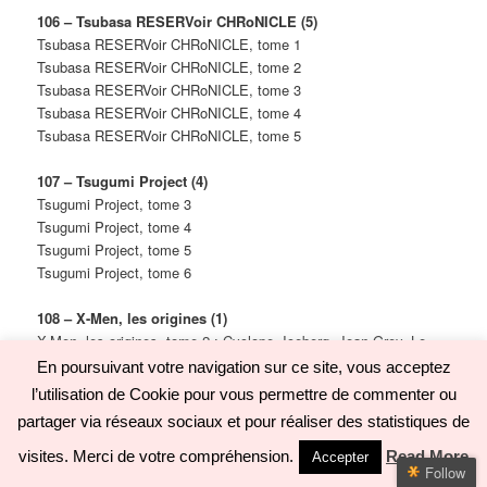
106 – Tsubasa RESERVoir CHRoNICLE (5)
Tsubasa RESERVoir CHRoNICLE, tome 1
Tsubasa RESERVoir CHRoNICLE, tome 2
Tsubasa RESERVoir CHRoNICLE, tome 3
Tsubasa RESERVoir CHRoNICLE, tome 4
Tsubasa RESERVoir CHRoNICLE, tome 5
107 – Tsugumi Project (4)
Tsugumi Project, tome 3
Tsugumi Project, tome 4
Tsugumi Project, tome 5
Tsugumi Project, tome 6
108 – X-Men, les origines (1)
X-Men, les origines, tome 2 : Cyclope, Iceberg, Jean Grey, Le
Fauve
En poursuivant votre navigation sur ce site, vous acceptez
l’utilisation de Cookie pour vous permettre de commenter ou
109 – XXX Holic (1/5)
partager via réseaux sociaux et pour réaliser des statistiques de
XXX Holic, tome 2
XXX Holic, tome 3
visites. Merci de votre compréhension.
Read More
Accepter
Follow
XXX Holic, tome 4